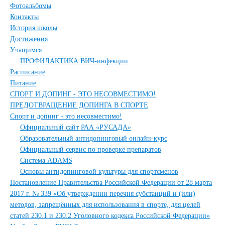
Фотоальбомы
Контакты
История школы
Достижения
Учащимся
ПРОФИЛАКТИКА ВИЧ-инфекции
Расписание
Питание
СПОРТ И ДОПИНГ - ЭТО НЕСОВМЕСТИМО!
ПРЕДОТВРАЩЕНИЕ ДОПИНГА В СПОРТЕ
Спорт и допинг - это несовместимо!
Официальный сайт РАА «РУСАДА»
Образовательный антидопинговый онлайн-курс
Официальный сервис по проверке препаратов
Система ADAMS
Основы антидопинговой культуры для спортсменов
Постановление Правительства Российской Федерации от 28 марта
2017 г. № 339 «Об утверждении перечня субстанций и (или)
методов, запрещённых для использования в спорте, для целей
статей 230.1 и 230.2 Уголовного кодекса Российской Федерации»